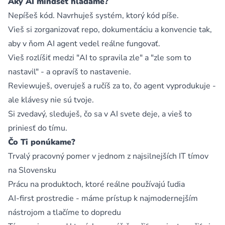
Aký AI mindset hľadáme?
Nepíšeš kód. Navrhuješ systém, ktorý kód píše.
Vieš si zorganizovať repo, dokumentáciu a konvencie tak,
aby v ňom AI agent vedel reálne fungovať.
Vieš rozlíšiť medzi "AI to spravila zle" a "zle som to
nastavil" - a opravíš to nastavenie.
Reviewuješ, overuješ a ručíš za to, čo agent vyprodukuje -
ale klávesy nie sú tvoje.
Si zvedavý, sleduješ, čo sa v AI svete deje, a vieš to
priniesť do tímu.
Čo Ti ponúkame?
Trvalý pracovný pomer v jednom z najsilnejších IT tímov
na Slovensku
Prácu na produktoch, ktoré reálne používajú ľudia
AI-first prostredie - máme prístup k najmodernejším
nástrojom a tlačíme to dopredu