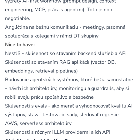
vyzretý AI-first workflow (prompt design, context
engineering, MCP, práca s agentmi). Toto je non-
negotiable.
Angličtina na bežnú komunikáciu - meetingy, písomná
spolupráca s kolegami v rámci DT skupiny
Nice to have:
NestJS - skúsenosť so stavaním backend služieb a API
Skúsenosti so stavaním RAG aplikácií (vector DB,
embeddings, retrieval pipelines)
Budovanie agentských systémov, ktoré bežia samostatne
- návrh ich architektúry, monitoringu a guardrails, aby si
robili svoju prácu spoľahlivo a bezpečne
Skúsenosti s evals - ako merať a vyhodnocovať kvalitu AI
výstupov, stavať testovacie sady, sledovať regresie
AWS, serverless architektúry
Skúsenosti s rôznymi LLM providermi a ich API