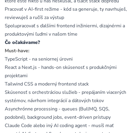
ktoré ešte nikto u nás neskúšal, a tlačiť stack dopredu
Pracovať v AI-first režime - kód sa generuje, ty navrhuješ,
reviewuješ a ručíš za výstup
Spolupracovať s ďalšími frontend inžiniermi, dizajnérmi a
produktovými ľuďmi v našom tíme
Čo očakávame?
Must-have:
TypeScript - na seniornej úrovni
React a Next.js - hands-on skúsenosť s produkčnými
projektami
Tailwind CSS a moderný frontend stack
Skúsenosť s orchestráciou služieb - prepájaním viacerých
systémov, návrhom integrácií a dátových tokov
Asynchrónne processing - queues (BullMQ, SQS,
podobné), background jobs, event-driven prístupy
Claude Code alebo iný AI coding agent - musíš mať