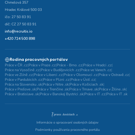
Chmelová 357
Hradec Králové 500 03
ičo: 27 50 83 91
dič: CZ 27 50 83 91
info@recruitis.io
+420 724 500 898
Rodina pracovných portálov
Práce v ČR .cz
|
Práce v Praze .cz
|
Práce - Brno .cz
|
Práce v Hradci .cz
|
Práce na Vysočině .cz
|
Práce v Budějovicích .cz
|
Práce ve Varech .cz
|
Práce ve Zlíně .cz
|
Práce v Liberci .cz
|
Práce v Olomouci .cz
|
Práce v Ostravě .cz
|
Práce v Pardubicích .cz
|
Práce v Plzni .cz
|
Práce v Ústí .cz
|
Práca na Slovensku .sk
|
Práca v Nitre .sk
|
Práca v Košiciach .sk
|
Práca v Prešove .sk
|
Práca v Trenčíne .sk
|
Práca v Trnave .sk
|
Práca v Žiline .sk
|
Práca v Bratislave .sk
|
Práca v Banskej Bystrici .sk
|
Práce v IT .cz
|
Práca v IT .sk
Informácie o spracovaní osobných údajov
Podmienky používania pracovného portálu