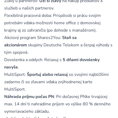
Zľavy u partnerov:
Uži si zľavy
na nákup produktov a
služieb u našich partnerov.
Flexibilná pracovná doba: Prispôsob si prácu svojim
potrebám vďaka možnosti home office z domovskej
krajiny aj zo zahraničia (po dohode s manažérom).
Akciový program Shares2You:
Staň sa
akcionárom
skupiny Deutsche Telekom a čerpaj výhody s
tým spojené.
Dovolenka a oddych: Relaxuj s
5 dňami dovolenky
navyše
.
MultiSport:
Športuj alebo relaxuj
so svojimi najbližšími
zadarmo či so zľavami vďaka zvýhodnenej karte
MultiSport.
Náhrada príjmu počas PN
: Pri dočasnej PNke trvajúcej
max. 14 dní ti nahradíme príjem vo výške 80 % denného
vymeriavacieho základu.