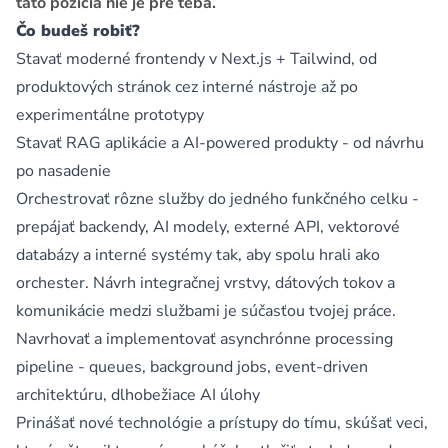
táto pozícia nie je pre teba.
Čo budeš robiť?
Stavať moderné frontendy v Next.js + Tailwind, od
produktových stránok cez interné nástroje až po
experimentálne prototypy
Stavať RAG aplikácie a AI-powered produkty - od návrhu
po nasadenie
Orchestrovať rôzne služby do jedného funkčného celku -
prepájať backendy, AI modely, externé API, vektorové
databázy a interné systémy tak, aby spolu hrali ako
orchester. Návrh integračnej vrstvy, dátových tokov a
komunikácie medzi službami je súčasťou tvojej práce.
Navrhovať a implementovať asynchrónne processing
pipeline - queues, background jobs, event-driven
architektúru, dlhobežiace AI úlohy
Prinášať nové technológie a prístupy do tímu, skúšať veci,