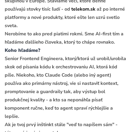
skupinou v Európe. Staviame veci, ktoré denne
používajú stovky tisíc ľudí - od
telekom.sk
až po interné
platformy a nové produkty, ktoré ešte len uzrú svetlo
sveta.
Nerobíme to ako pred piatimi rokmi. Sme AI-first tím a
hľadáme ďalšieho človeka, ktorý to chápe rovnako.
Koho hľadáme?
Senior Frontend Engineera, ktorý/ktorá už urobil/urobila
skok od písania kódu k orchestrovaniu AI, ktorá kód
píše. Niekoho, kto Claude Code (alebo iný agent)
používa ako primárny nástroj, vie si nastaviť kontext,
promptovanie a guardraily tak, aby výstup bol
produkčnej kvality - a kto sa neponáhľa písať
komponent ručne, keď to agent spraví rýchlejšie a
lepšie.
Ak je tvoj prvý inštinkt stále "veď to napíšem sám" -