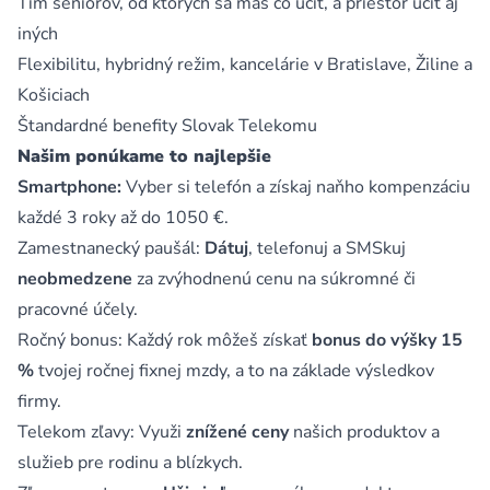
Tím seniorov, od ktorých sa máš čo učiť, a priestor učiť aj
iných
Flexibilitu, hybridný režim, kancelárie v Bratislave, Žiline a
Košiciach
Štandardné benefity Slovak Telekomu
Našim ponúkame to najlepšie
Smartphone:
Vyber si telefón a získaj naňho kompenzáciu
každé 3 roky až do 1050 €.
Zamestnanecký paušál:
Dátuj
, telefonuj a SMSkuj
neobmedzene
za zvýhodnenú cenu na súkromné či
pracovné účely.
Ročný bonus: Každý rok môžeš získať
bonus do výšky 15
%
tvojej ročnej fixnej mzdy, a to na základe výsledkov
firmy.
Telekom zľavy: Využi
znížené ceny
našich produktov a
služieb pre rodinu a blízkych.