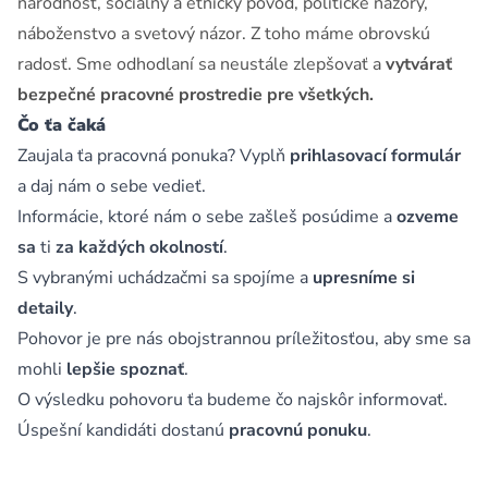
národnosť, sociálny a etnický pôvod, politické názory,
náboženstvo a svetový názor. Z toho máme obrovskú
radosť. Sme odhodlaní sa neustále zlepšovať a
vytvárať
bezpečné pracovné prostredie pre všetkých.
Čo ťa čaká
Zaujala ťa pracovná ponuka? Vyplň
prihlasovací formulár
a daj nám o sebe vedieť.
Informácie, ktoré nám o sebe zašleš posúdime a
ozveme
sa
ti
za každých okolností
.
S vybranými uchádzačmi sa spojíme a
upresníme si
detaily
.
Pohovor je pre nás obojstrannou príležitosťou, aby sme sa
mohli
lepšie spoznať
.
O výsledku pohovoru ťa budeme čo najskôr informovať.
Úspešní kandidáti dostanú
pracovnú ponuku
.