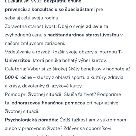
uLekára.sk
: Využi
bezplatnú online
prevenciu
a
konzultáciu so špecialistami
pre
seba aj celú svoju rodinu.
Zdravotná starostlivosť: Dbaj o svoje
zdravie
za
zvýhodnenú cenu s
nadštandardnou starostlivosťou
v
našom zmluvnom zariadení.
Vzdelávanie a rozvoj: Rozšír svoje obzory s internou
T-
Univerzitou
, ktorá ponúka bohatý výber kurzov.
Cafeteria: Vyber si zo širokej škály benefitov v hodnote až
500 € ročne
– služby z oblasti športu a kultúry, zdravia
a krásy, dovolenky či jazykové kurzy.
Pomoc pri životnej situácii: Skúša ťa život? Podporíme
ťa
jednorazovou finančnou pomocou
pri nepriaznivej
životnej situácii.
Psychologická poradňa:
Čelíš ťažkostiam v súkromnom
alebo v pracovnom živote? Zdôver sa odborníkovi