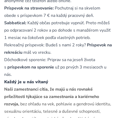
anonymne cez telefón alebo online.
Príspevok na stravovanie:
Pochutnaj si na skvelom
obede s príspevkom 7 € na každý pracovný deň.
Sabbatical:
Každý občas potrebuje vypnúť. Preto môžeš
po odpracovaní 2 rokov a po dohode s manažérom využiť
1 mesiac na čokoľvek podľa vlastných potrieb.
Rekreačný príspevok: Budeš s nami 2 roky?
Príspevok na
rekreáciu
máš vo vrecku.
Dôchodkové sporenie: Priprav sa na jeseň života
s
príspevkom na sporenie
už po prvých 3 mesiacoch u
nás.
Každý je u nás vítaný
Naši zamestnanci cítia, že majú u nás rovnaké
príležitosti týkajúce sa zamestnania a kariérneho
rozvoja,
bez ohľadu na vek, pohlavie a gendrovú identitu,
sexuálnu orientáciu, telesné a duševné schopnosti,