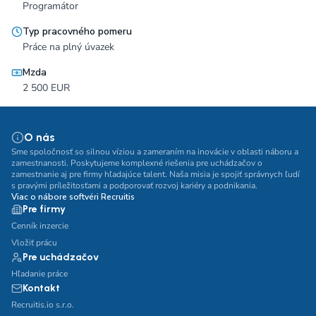
Programátor
Typ pracovného pomeru
Práce na plný úvazek
Mzda
2 500 EUR
O nás
Sme spoločnosť so silnou víziou a zameraním na inovácie v oblasti náboru a
zamestnanosti. Poskytujeme komplexné riešenia pre uchádzačov o
zamestnanie aj pre firmy hľadajúce talent. Naša misia je spojiť správnych ľudí
s pravými príležitosťami a podporovať rozvoj kariéry a podnikania.
Viac o nábore softvéri Recruitis
Pre firmy
Cenník inzercie
Vložiť prácu
Pre uchádzačov
Hľadanie práce
Kontakt
Recruitis.io s.r.o.