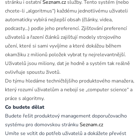
stránku i ostatní
Seznam.cz
služby. Tento systém (nebo
chcete-li „algoritmus“) každému jednotlivému uživateli
automaticky vybírá nejlepší obsah (články, videa,
podcasty…) podle jeho preferencí. Zjišťování preferencí
uživatelů a řazení článků zajišťují modely strojového
učení, které si sami vyvíjíme a které dokážou během
okamžiku z milionů položek vybrat ty nejrelevantnější.
Uživatelů jsou miliony, dat je hodně a systém tak reálně
ovlivňuje spoustu životů.
Do týmu hledáme techničtějšího produktového manažera,
který rozumí uživatelům a nebojí se „computer science“ a
práce s algoritmy.
Co budete dělat
Budete řešit produktový management doporučovacího
systému pro domovskou stránku
Seznam.cz
Umíte se vcítit do potřeb uživatelů a dokážete převést