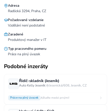
Adresa
Radlická 3294, Praha, CZ
Požadované vzdelanie
Vzdělání není podstatné
Zaradené
Produktový manažer v IT
Typ pracovného pomeru
Práce na plný úvazek
Podobné inzeráty
Řidič-skladník (Jeseník)
Auto Kelly Jeseník
|
Jesenická/608, Jeseník, CZ
Práce na plný úvazek
Buďte medzi prvými!