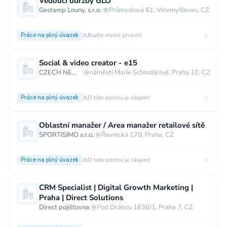
Vedoucí údržby GLO
Gestamp Louny, s.r.o.
|
Průmyslová 61, Velemyšleves, CZ
Práce na plný úvazek
Buďte medzi prvými!
Social & video creator - e15
CZECH NEWS CENTER a.s.
|
náměstí Marie Schmolkové, Praha 10, CZ
Práce na plný úvazek
O túto pozíciu je záujem!
Oblastní manažer / Area manažer retailové sítě
SPORTISIMO s.r.o.
|
Řevnická 170, Praha, CZ
Práce na plný úvazek
O túto pozíciu je záujem!
CRM Specialist | Digital Growth Marketing |
Praha | Direct Solutions
Direct pojišťovna
|
Pod Dráhou 1636/1, Praha 7, CZ