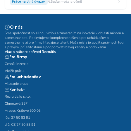
Práce na plný úvazek
Buďte medzi prvými!
O nás
Sme spoločnosť so silnou víziou a zameraním na inovácie v oblasti náboru a
zamestnanosti. Poskytujeme komplexné riešenia pre uchádzačov o
zamestnanie aj pre firmy hľadajúce talent. Naša misia je spojiť správnych ľudí
s pravými príležitosťami a podporovať rozvoj kariéry a podnikania.
Viac o nábore softvéri Recruitis
Pre firmy
Cenník inzercie
Vložiť prácu
Pre uchádzačov
Hľadanie práce
Kontakt
Recruitis.io s.r.o.
Chmelová 357
Hradec Králové 500 03
ičo: 27 50 83 91
dič: CZ 27 50 83 91