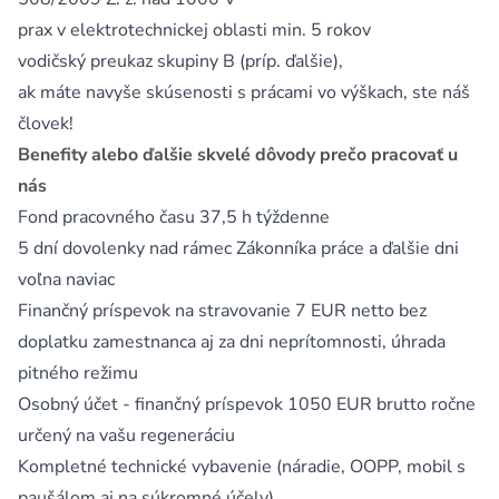
prax v elektrotechnickej oblasti min. 5 rokov
vodičský preukaz skupiny B (príp. ďalšie),
ak máte navyše skúsenosti s prácami vo výškach, ste náš
človek!
Benefity alebo ďalšie skvelé dôvody prečo pracovať u
nás
Fond pracovného času 37,5 h týždenne
5 dní dovolenky nad rámec Zákonníka práce a ďalšie dni
voľna naviac
Finančný príspevok na stravovanie 7 EUR netto bez
doplatku zamestnanca aj za dni neprítomnosti, úhrada
pitného režimu
Osobný účet - finančný príspevok 1050 EUR brutto ročne
určený na vašu regeneráciu
Kompletné technické vybavenie (náradie, OOPP, mobil s
paušálom aj na súkromné účely)