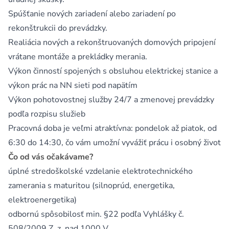
Spúšťanie nových zariadení alebo zariadení po
rekonštrukcii do prevádzky.
Realiácia nových a rekonštruovaných domových pripojení
vrátane montáže a prekládky merania.
Výkon činností spojených s obsluhou elektrickej stanice a
výkon prác na NN sieti pod napätím
Výkon pohotovostnej služby 24/7 a zmenovej prevádzky
podľa rozpisu služieb
Pracovná doba je veľmi atraktívna: pondelok až piatok, od
6:30 do 14:30, čo vám umožní vyvážiť prácu i osobný život
Čo od vás očakávame?
úplné stredoškolské vzdelanie elektrotechnického
zamerania s maturitou (silnoprúd, energetika,
elektroenergetika)
odbornú spôsobilosť min. §22 podľa Vyhlášky č.
508/2009 Z. z. nad 1000 V