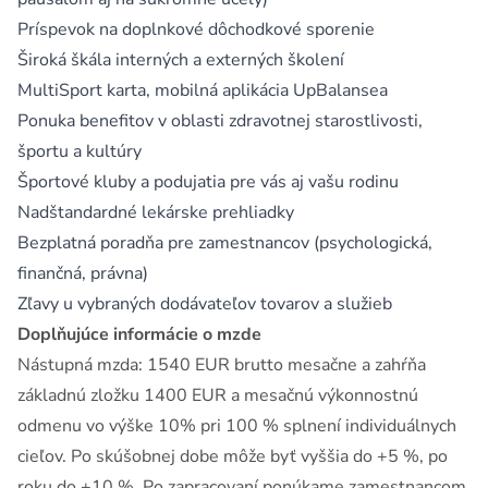
Príspevok na doplnkové dôchodkové sporenie
Široká škála interných a externých školení
MultiSport karta, mobilná aplikácia UpBalansea
Ponuka benefitov v oblasti zdravotnej starostlivosti,
športu a kultúry
Športové kluby a podujatia pre vás aj vašu rodinu
Nadštandardné lekárske prehliadky
Bezplatná poradňa pre zamestnancov (psychologická,
finančná, právna)
Zľavy u vybraných dodávateľov tovarov a služieb
Doplňujúce informácie o mzde
Nástupná mzda: 1540 EUR brutto mesačne a zahŕňa
základnú zložku 1400 EUR a mesačnú výkonnostnú
odmenu vo výške 10% pri 100 % splnení individuálnych
cieľov. Po skúšobnej dobe môže byť vyššia do +5 %, po
roku do +10 %. Po zapracovaní ponúkame zamestnancom