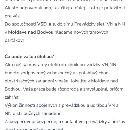
Ak ste odpovedali áno, tak čítajte ďalej - toto je príležitosť
pre vás.
Do spoločnosti
VSD, a.s.
do tímu Prevádzky sietí VN a NN
v
Moldave nad Bodvou
hľadáme nových tímových
parťákov!
Čo bude vašou úlohou?
Ako náš samostatný elektrotechnik prevádzky VN,NN
budete zodpovedný za bezpečný a spoľahlivý chod
elektrizačných zariadení v našej lokalite v Moldave nad
Bodvou. Vaša práca bude rôznorodá a zmysluplná, pričom
zahŕňa:
Výkon činností spojených s prevádzkou a údržbou VN a
NN distribučných zariadení
Zabezpečovnie bezpečnej a spoľahlivej prevádzky a údržby
elektrorozvodných zariadení.