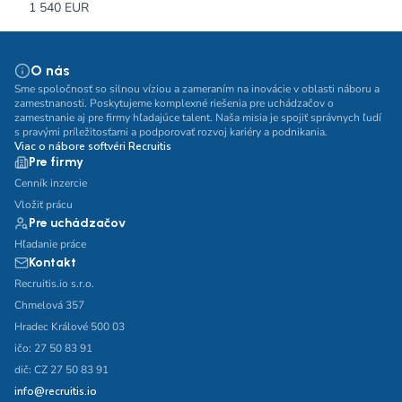
1 540 EUR
O nás
Sme spoločnosť so silnou víziou a zameraním na inovácie v oblasti náboru a
zamestnanosti. Poskytujeme komplexné riešenia pre uchádzačov o
zamestnanie aj pre firmy hľadajúce talent. Naša misia je spojiť správnych ľudí
s pravými príležitosťami a podporovať rozvoj kariéry a podnikania.
Viac o nábore softvéri Recruitis
Pre firmy
Cenník inzercie
Vložiť prácu
Pre uchádzačov
Hľadanie práce
Kontakt
Recruitis.io s.r.o.
Chmelová 357
Hradec Králové 500 03
ičo: 27 50 83 91
dič: CZ 27 50 83 91
info@recruitis.io