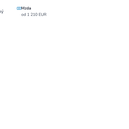
Mzda
ný
od 1 210 EUR