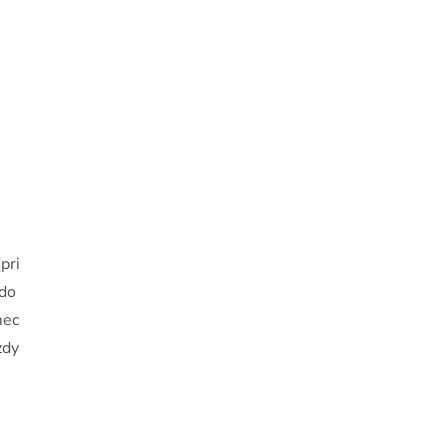
pri
 do
mec
zdy