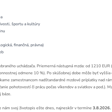
ea
vosti, športu a kultúry
inu
gická, finančná, právna)
eb
vybraného uchádzača. Priemerná nástupná mzda: od 1210 EUR (
onnostnej odmene 10 %). Po skúšobnej dobe môže byť vyššia
núkame zamestnancom nadštandardné mzdové príplatky nad rá
žanie pohotovostí či prácu počas víkendov a sviatkov a pod.). M
j báze.
te nám svoj životopis ešte dnes, najneskôr v termíne
3.8.2026.