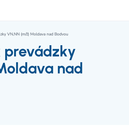
ádzky VN,NN (m/ž) Moldava nad Bodvou
k prevádzky
Moldava nad