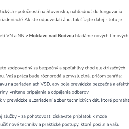
tických spoločností na Slovensku, nahliadnuť do fungovania
riadeniach? Ak ste odpovedali áno, tak čítajte ďalej - toto je
ietí VN a NN v
Moldave nad Bodvou
hľadáme nových tímových
te zodpovedný za bezpečný a spoľahlivý chod elektrizačných
ou. Vaša práca bude rôznorodá a zmysluplná, pričom zahŕňa:
vu na zariadeniach VSD, aby bola prevádzka bezpečná a efektí
ny, vrátane pripájania a odpájania odberov
 v prevádzke el.zariadení a zber technických dát, ktoré pomáh
 služby – za pohotovosti získavate príplatok k mzde
čiť nové techniky a praktické postupy, ktoré posilnia vašu