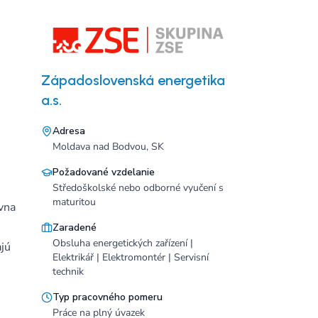
Západoslovenská energetika
a.s.
Adresa
Moldava nad Bodvou, SK
Požadované vzdelanie
Středoškolské nebo odborné vyučení s
maturitou
vna
Zaradené
Obsluha energetických zařízení |
ajú
Elektrikář | Elektromontér | Servisní
technik
Typ pracovného pomeru
Práce na plný úvazek