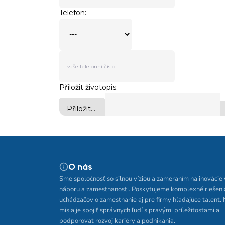
O nás
Sme spoločnosť so silnou víziou a zameraním na inovácie 
náboru a zamestnanosti. Poskytujeme komplexné riešeni
uchádzačov o zamestnanie aj pre firmy hľadajúce talent.
misia je spojiť správnych ľudí s pravými príležitosťami a
podporovať rozvoj kariéry a podnikania.