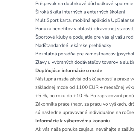
Príspevok na doplnkové dôchodkové sporenie
Široká škála interných a externých školení
MultiSport karta, mobilná aplikácia UpBalans
Ponuka benefitov v oblasti zdravotnej starostli
Športové kluby a podujatia pre vás aj vašu rod
Nadštandardné lekárske prehliadky
Bezplatná poradňa pre zamestnancov (psycholo
Zľavy u vybraných dodávateľov tovarov a služi
Doplňujúce informácie o mzde
Nástupná mzda závisí od skúseností a praxe 
základnej mzde od 1100 EUR + mesačnej výk
+5 %, po roku do +10 %. Po zapracovaní po
Zákonníka práce (napr. za prácu vo výškach, dr
sú následne upravované individuálne na ročne
Informácie k výberovému konaniu
Ak vás naša ponuka zaujala, neváhajte a zašli