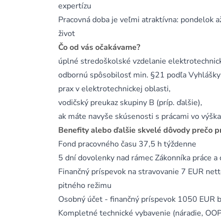
expertízu
Pracovná doba je veľmi atraktívna: pondelok a
život
Čo od vás očakávame?
úplné stredoškolské vzdelanie elektrotechnic
odbornú spôsobilosť min. §21 podľa Vyhlášky 
prax v elektrotechnickej oblasti,
vodičský preukaz skupiny B (príp. ďalšie),
ak máte navyše skúsenosti s prácami vo výškac
Benefity alebo ďalšie skvelé dôvody prečo p
Fond pracovného času 37,5 h týždenne
5 dní dovolenky nad rámec Zákonníka práce a ď
Finančný príspevok na stravovanie 7 EUR nett
pitného režimu
Osobný účet - finančný príspevok 1050 EUR b
Kompletné technické vybavenie (náradie, OOP