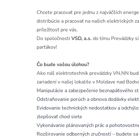
Chcete pracovať pre jednu z najväčších energe
distribúcie a pracovať na našich elektrických za
príležitosť pre vás.
Do spoločnosti
VSD, a.s.
do tímu Prevádzky s
parťákov!
Čo bude vašou úlohou?
Ako náš elektrotechnik prevádzky VN,NN bude
zariadení v našej lokalite v Moldave nad Bodv
Manipulácie a zabezpečenie beznapäťového sta
Odstraňovanie porúch a obnova dodávky elektri
Evidovanie technických nedostatkov a odchýlok
zlepšovať chod siete
Vykonávanie plánovaných prác a pohotovostnej
Rozširovanie odborných zručností – budete sa u