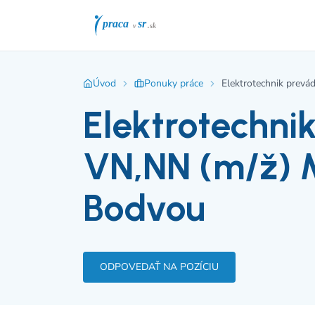
Úvod
Ponuky práce
Elektrotechnik prev
Elektrotechni
VN,NN (m/ž) 
Bodvou
ODPOVEDAŤ NA POZÍCIU