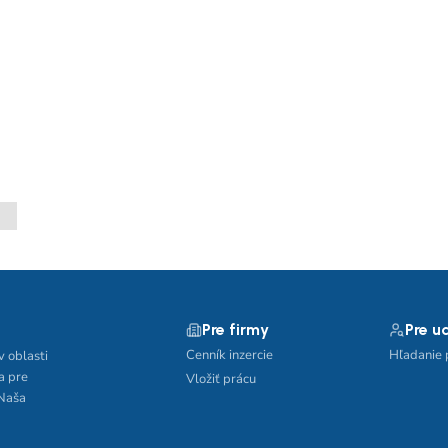
Pre firmy
Pre u
Cenník inzercie
Hľadanie 
v oblasti
a pre
Vložiť prácu
 Naša