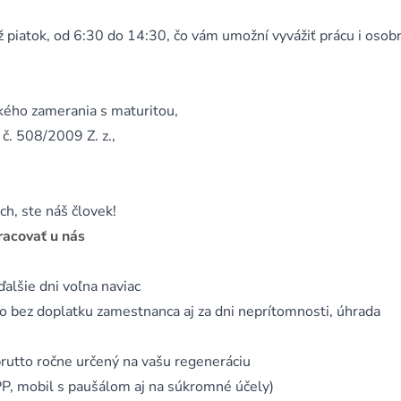
ž piatok, od 6:30 do 14:30, čo vám umožní vyvážiť prácu i osob
kého zamerania s maturitou,
č. 508/2009 Z. z.,
h, ste náš človek!
racovať u nás
alšie dni voľna naviac
o bez doplatku zamestnanca aj za dni neprítomnosti, úhrada
rutto ročne určený na vašu regeneráciu
P, mobil s paušálom aj na súkromné účely)