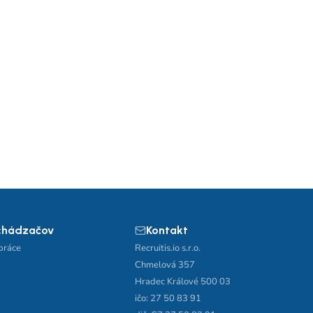
chádzačov
Kontakt
práce
Recruitis.io s.r.o.
Chmelová 357
Hradec Králové 500 03
ičo: 27 50 83 91